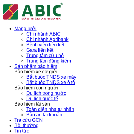
Mạng lưới
Chi nhánh ABIC
Chi nhánh Agribank
Bệnh viện liên kết
Gara liên kết
Trung tâm cứu hộ
Trung tâm đăng kiểm
Sản phẩm bảo hiểm
Bảo hiểm xe cơ giới
Bắt buộc TNDS xe máy
Bắt buộc TNDS xe ô tô
Bảo hiểm con người
Du lịch trong nước
Du lịch quốc tế
Bảo hiểm tài sản
Toàn diện nhà tư nhân
Bảo an tài khoản
Tra cứu GCN
Bồi thường
Tin tức