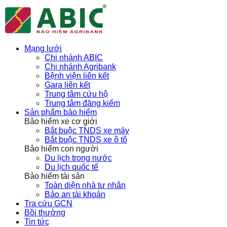
Mạng lưới
Chi nhánh ABIC
Chi nhánh Agribank
Bệnh viện liên kết
Gara liên kết
Trung tâm cứu hộ
Trung tâm đăng kiểm
Sản phẩm bảo hiểm
Bảo hiểm xe cơ giới
Bắt buộc TNDS xe máy
Bắt buộc TNDS xe ô tô
Bảo hiểm con người
Du lịch trong nước
Du lịch quốc tế
Bảo hiểm tài sản
Toàn diện nhà tư nhân
Bảo an tài khoản
Tra cứu GCN
Bồi thường
Tin tức